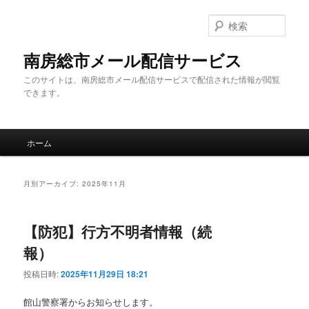
メ
サ
イ
ブ
検
ン
コ
索
コ
ン
南房総市メール配信サービス
ン
テ
このサイトは、南房総市メール配信サービスで配信された情報が閲覧
テ
ン
できます。
ン
ツ
ツ
へ
へ
移
メ
移
動
ホーム
イ
動
ン
メ
月別アーカイブ:
2025年11月
ニ
ュ
ー
【防犯】行方不明者情報（続
報）
投稿日時:
2025年11月29日 18:21
館山警察署からお知らせします。